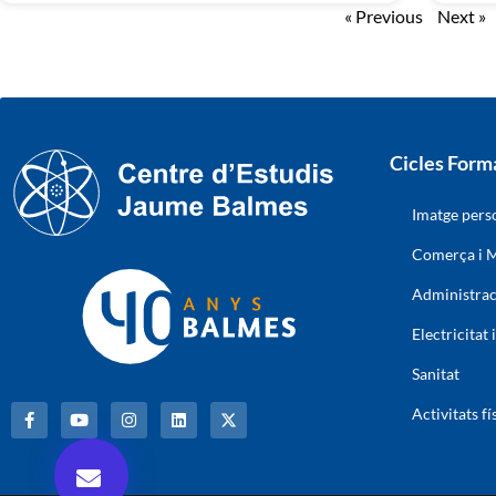
« Previous
Next »
Cicles Form
Imatge pers
Comerça i M
Administraci
Electricitat 
Sanitat
Activitats fí