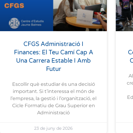
CFGS Administració I
Finances: El Teu Camí Cap A
C
Una Carrera Estable I Amb
C
Futur
A
cr
Escollir què estudiar és una decisió
important. Si t’interessa el món de
Ed
l’empresa, la gestió i l’organització, el
Cicle Formatiu de Grau Superior en
Administració
23 de juny de 2026