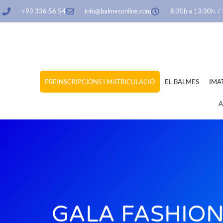
+93 336 56 54
info@balmesonline.com
8:30h a 13:30h. /
PREINSCRIPCIONS I MATRICULACIÓ
EL BALMES
IMA
A
GALA FASHION