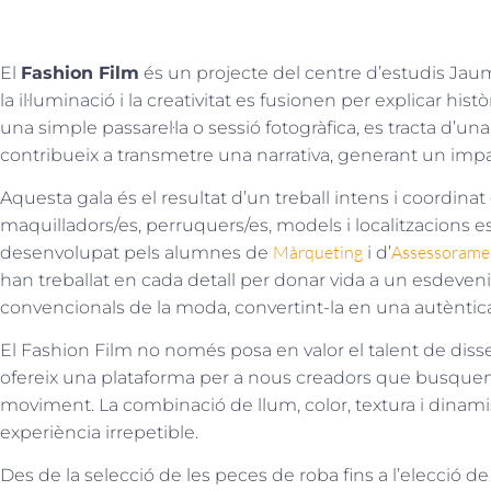
El
Fashion Film
és un projecte del centre d’estudis Jaum
la il·luminació i la creativitat es fusionen per explicar his
una simple passarel·la o sessió fotogràfica, es tracta d’un
contribueix a transmetre una narrativa, generant un imp
Aquesta gala és el resultat d’un treball intens i coordin
maquilladors/es, perruquers/es, models i localitzacions e
Màrqueting
Assessoramen
desenvolupat pels alumnes de
i d’
han treballat en cada detall per donar vida a un esdeven
convencionals de la moda, convertint-la en una autèntica 
El Fashion Film no només posa en valor el talent de diss
ofereix una plataforma per a nous creadors que busquen e
moviment. La combinació de llum, color, textura i dinam
experiència irrepetible.
Des de la selecció de les peces de roba fins a l’elecció de