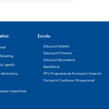
atius
Escola
Educació Infantil
onal
Educació Primària
àrketing
Educació Secundària
ó i gestió
Batxillerat
i electrònica
PFI: Programes de Formació i Inserció
Formació Contínua i Ocupacional
siques i esportives