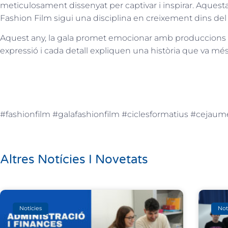
meticulosament dissenyat per captivar i inspirar. Aquesta 
Fashion Film sigui una disciplina en creixement dins del 
Aquest any, la gala promet emocionar amb produccions 
expressió i cada detall expliquen una història que va més
#fashionfilm #galafashionfilm #ciclesformatius #cejau
Altres Notícies I Novetats
Notícies
Not