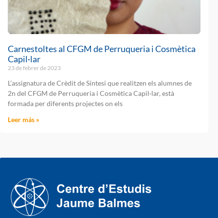
Carnestoltes al CFGM de Perruqueria i Cosmètica
Capil·lar
23 de febrer de 2023
L’assignatura de Crèdit de Síntesi que realitzen els alumnes de
2n del CFGM de Perruqueria i Cosmètica Capil·lar, està
formada per diferents projectes on els
Leer más »