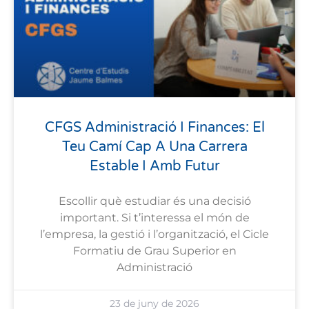
CFGS Administració I Finances: El
Teu Camí Cap A Una Carrera
Estable I Amb Futur
Escollir què estudiar és una decisió
important. Si t’interessa el món de
l’empresa, la gestió i l’organització, el Cicle
Formatiu de Grau Superior en
Administració
23 de juny de 2026